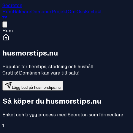
Secreton
Hem
Räknare
Domäner
Projekt
Om Oss
Kontakt
Hem
husmorstips.nu
Populär för hemtips, städning och hushåll
.
Grattis! Domänen kan vara till salu!
Lägg bud på
husmorstips.nu
Så köper du
husmorstips.nu
Enkel och trygg process med Secreton som förmedlare
1