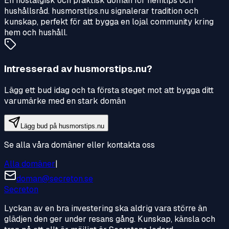
En nostalgisk och praktisk domän för hemtips och
hushållsråd. husmorstips.nu signalerar tradition och
kunskap, perfekt för att bygga en lojal community kring
hem och hushåll.
Intresserad av
husmorstips.nu
?
Lägg ett bud idag och ta första steget mot att bygga ditt
varumärke med en stark domän
Lägg bud på
husmorstips.nu
Se alla våra domäner eller kontakta oss
Alla domäner
|
doman@secreton.se
Secreton
Lyckan av en bra investering ska aldrig vara större än
glädjen den ger under resans gång. Kunskap, känsla och